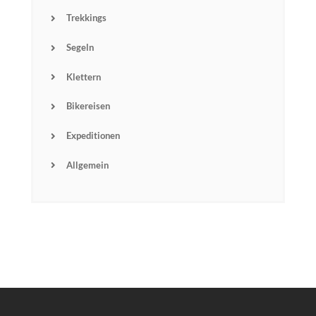
Trekkings
Email
Segeln
Subscribin
g I
Klettern
accept the privacy
rules of this site
Bikereisen
Expeditionen
Allgemein