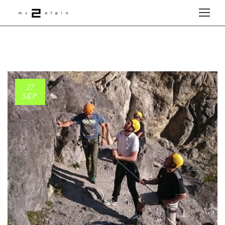
27
SEP