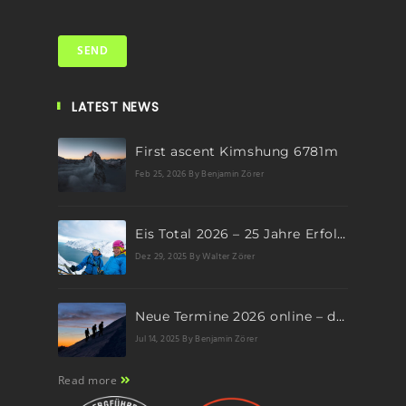
LATEST NEWS
First ascent Kimshung 6781m
Feb 25, 2026
By Benjamin Zörer
Eis Total 2026 – 25 Jahre Erfolgsgeschichte im steilen Eis
Dez 29, 2025
By Walter Zörer
Neue Termine 2026 online – dein nächstes Abenteuer wartet!
Jul 14, 2025
By Benjamin Zörer
Read more