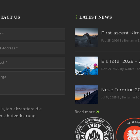
TACT US
LATEST NEWS
Feb 25, 2026
By Benjamin Z
Dez 29, 2025
By Walter Zör
Jul 14, 2025
By Benjamin Zö
Ja, ich akzeptiere die
Read more
nschutzerklärung.