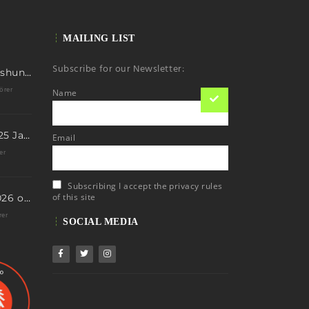
MAILING LIST
Subscribe for our Newsletter:
First ascent Kimshung 6781m
örer
Name
Eis Total 2026 – 25 Jahre Erfolgsgeschichte im steilen Eis
Email
er
Subscribing I accept the privacy rules
of this site
Neue Termine 2026 online – dein nächstes Abenteuer wartet!
rer
SOCIAL MEDIA