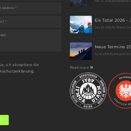
Feb 25, 2026
By Benjamin Z
Dez 29, 2025
By Walter Zör
Jul 14, 2025
By Benjamin Zö
Ja, ich akzeptiere die
Read more
nschutzerklärung.