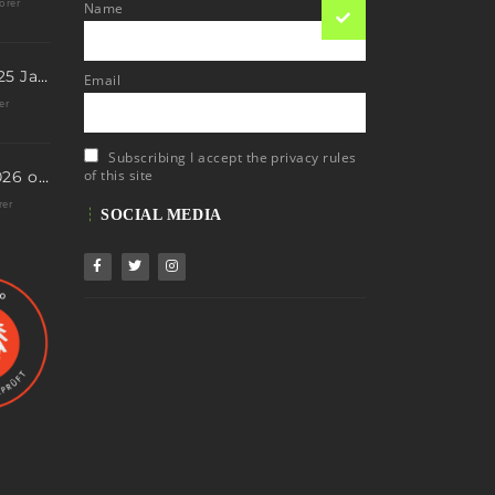
örer
Name
Eis Total 2026 – 25 Jahre Erfolgsgeschichte im steilen Eis
Email
er
Subscribing I accept the privacy rules
of this site
Neue Termine 2026 online – dein nächstes Abenteuer wartet!
rer
SOCIAL MEDIA