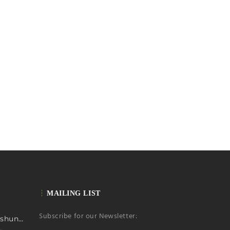
MAILING LIST
Subscribe for our Newsletter:
First ascent Kimshung 6781m