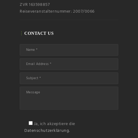
ZVR 163598857
Reiseveranstalternummer: 2007/0066
CONTACT US
Name
Email
Subscribin
g I
Ja, ich akzeptiere die
accept the privacy
Datenschutzerklärung.
rules of this site