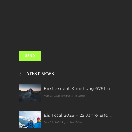
LATEST NEWS
First ascent Kimshung 6781m
Feb 25, 2026
By Benjamin Zörer
Eis Total 2026 – 25 Jahre Erfolgsgeschichte im steilen Eis
Dez 29, 2025
By Walter Zörer