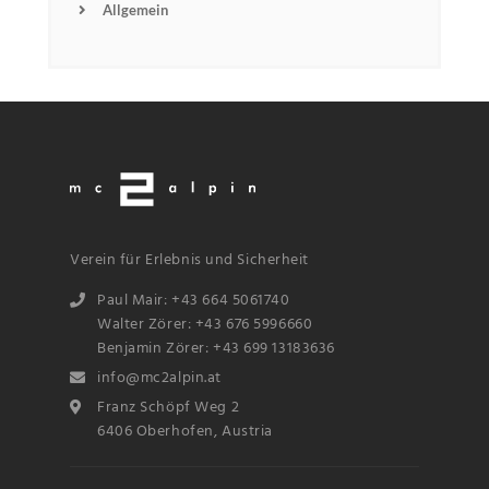
Allgemein
Verein für Erlebnis und Sicherheit
Paul Mair: +43 664 5061740
Walter Zörer: +43 676 5996660
Benjamin Zörer: +43 699 13183636
info@mc2alpin.at
Franz Schöpf Weg 2
6406 Oberhofen, Austria