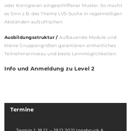
oder Korrigieren eingeschliffener Muster. So macht
es Sinn z.B. das Thema LVS-Suche in regelmäßigen
Abständen aufzufrischen.
Ausbildungsstruktur /
Aufbauende Module und
kleine Gruppengrößen garantieren einheitliches
Teilnehmerniveau und beste Lernmöglichkeiten.
Info und Anmeldung zu Level 2
Termine
Termin 1: 18.12. – 19.12.2021 Innsbruck &