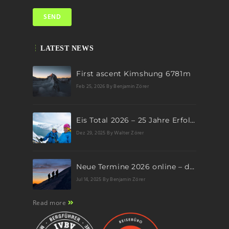
LATEST NEWS
First ascent Kimshung 6781m
Feb 25, 2026
By Benjamin Zörer
Eis Total 2026 – 25 Jahre Erfolgsgeschichte im steilen Eis
Dez 29, 2025
By Walter Zörer
Neue Termine 2026 online – dein nächstes Abenteuer wartet!
Jul 14, 2025
By Benjamin Zörer
Read more