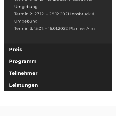
Umgebung
Termin 2: 27.12. – 28.12.2021 Innsbruck &
Umgebung
Termin 3: 15.01. – 16.01.2022 Planner Alm
Preis
Name
Programm
Email
Teilnehmer
Subscribin
g I
Leistungen
accept the privacy
rules of this site