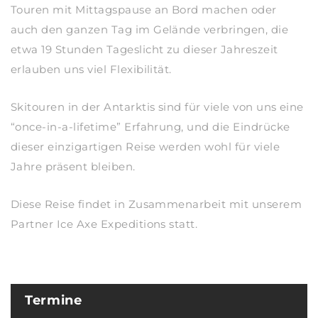
Touren mit Mittagspause an Bord machen oder
auch den ganzen Tag im Gelände verbringen, die
etwa 19 Stunden Tageslicht zu dieser Jahreszeit
erlauben uns viel Flexibilität.
Skitouren in der Antarktis sind für viele von uns eine
“once-in-a-lifetime” Erfahrung, und die Eindrücke
dieser einzigartigen Reise werden wohl für viele
Jahre präsent bleiben.
Diese Reise findet in Zusammenarbeit mit unserem
Partner Ice Axe Expeditions statt.
Termine