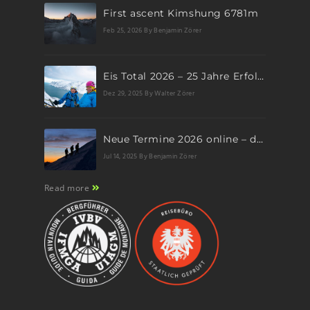
First ascent Kimshung 6781m
Feb 25, 2026
By Benjamin Zörer
Eis Total 2026 – 25 Jahre Erfolgsgeschichte im steilen Eis
Dez 29, 2025
By Walter Zörer
Neue Termine 2026 online – dein nächstes Abenteuer wartet!
Jul 14, 2025
By Benjamin Zörer
Read more