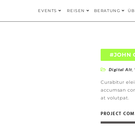
EVENTS
REISEN
BERATUNG
ÜB
#JOHN 
,
Digital Alt
Curabitur ele
accumsan cons
at volutpat.
PROJECT COM