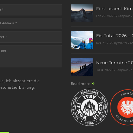
Feb 25, 2026
By Benjamin Z
Dez 29, 2025
By Walter Zör
Jul 14, 2025
By Benjamin Zö
Ja, ich akzeptiere die
Read more
nschutzerklärung.