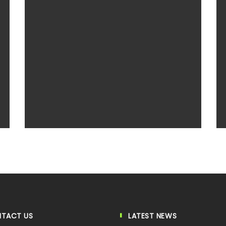
Branding Design
Web Design
Name
Email
Subscribing I accept the privacy rules of this site
TACT US
LATEST NEWS