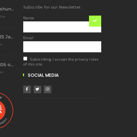
Subscribe for our Newsletter:
First ascent Kimshung 6781m
örer
Name
Eis Total 2026 – 25 Jahre Erfolgsgeschichte im steilen Eis
Email
er
Subscribing I accept the privacy rules
of this site
Neue Termine 2026 online – dein nächstes Abenteuer wartet!
rer
SOCIAL MEDIA