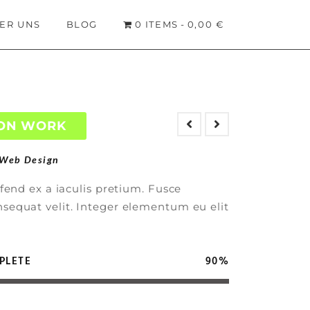
ER UNS
BLOG
0 ITEMS
0,00 €
ON WORK
Web Design
ifend ex a iaculis pretium. Fusce
equat velit. Integer elementum eu elit
PLETE
90%