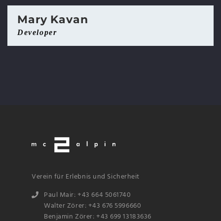
Mary Kavan
Developer
Verein für Erlebnis und Sicherheit
Paul Mair: +43 664 5061740
Walter Zörer: +43 676 5996660
Benjamin Zörer: +43 699 13183636