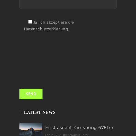
Subscribin
g I
accept the privacy
rules of this site
Ja, ich akzeptiere die
Datenschutzerklärung.
LATEST NEWS
First ascent Kimshung 6781m
Feb 25, 2026
By Benjamin Zörer