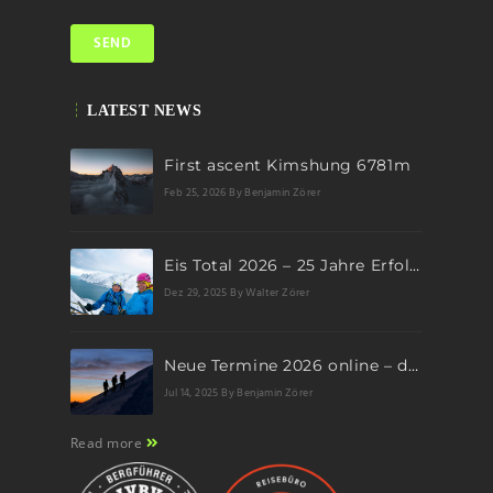
LATEST NEWS
First ascent Kimshung 6781m
Feb 25, 2026
By Benjamin Zörer
Eis Total 2026 – 25 Jahre Erfolgsgeschichte im steilen Eis
Dez 29, 2025
By Walter Zörer
Neue Termine 2026 online – dein nächstes Abenteuer wartet!
Jul 14, 2025
By Benjamin Zörer
Read more