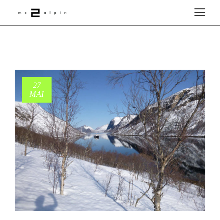
27
MAI