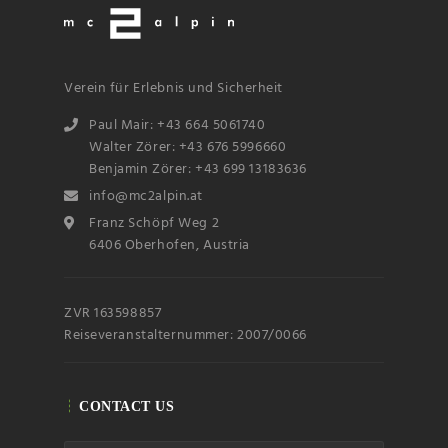
Verein für Erlebnis und Sicherheit
Paul Mair: +43 664 5061740
Walter Zörer: +43 676 5996660
Benjamin Zörer: +43 699 13183636
info@mc2alpin.at
Name
Franz Schöpf Weg 2
6406 Oberhofen, Austria
Email
ZVR 163598857
Subscribin
g I
accept the privacy
Reiseveranstalternummer: 2007/0066
rules of this site
CONTACT US