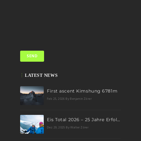
LATEST NEWS
First ascent Kimshung 6781m
Feb 25, 2026
By Benjamin Zörer
Eis Total 2026 – 25 Jahre Erfolgsgeschichte im steilen Eis
Dez 29, 2025
By Walter Zörer