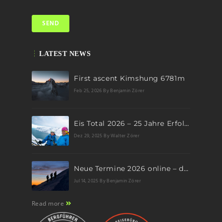
LATEST NEWS
First ascent Kimshung 6781m
Feb 25, 2026
By Benjamin Zörer
Eis Total 2026 – 25 Jahre Erfolgsgeschichte im steilen Eis
Dez 29, 2025
By Walter Zörer
Neue Termine 2026 online – dein nächstes Abenteuer wartet!
Jul 14, 2025
By Benjamin Zörer
Read more