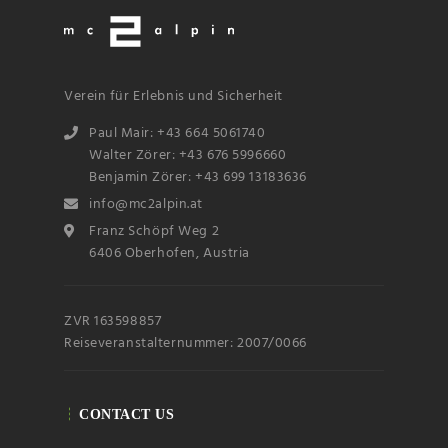
Verein für Erlebnis und Sicherheit
Paul Mair: +43 664 5061740
Walter Zörer: +43 676 5996660
Benjamin Zörer: +43 699 13183636
Name
info@mc2alpin.at
Franz Schöpf Weg 2
6406 Oberhofen, Austria
Email
ZVR 163598857
Subscribin
g I
accept the privacy
Reiseveranstalternummer: 2007/0066
rules of this site
CONTACT US