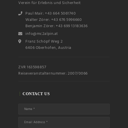
Verein für Erlebnis und Sicherheit
Paul Mair: +43 664 5061740
Walter Zörer: +43 676 5996660
Benjamin Zörer: +43 699 13183636
info@mc2alpin.at
Franz Schöpf Weg 2
Name
6406 Oberhofen, Austria
Email
ZVR 163598857
Reiseveranstalternummer: 2007/0066
Subscribin
g I
accept the privacy
rules of this site
CONTACT US