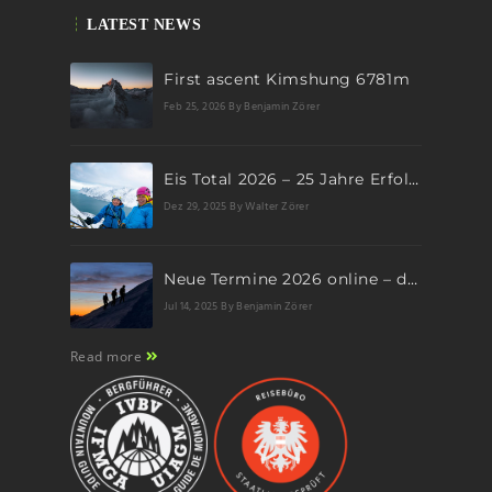
LATEST NEWS
First ascent Kimshung 6781m
Feb 25, 2026
By Benjamin Zörer
Eis Total 2026 – 25 Jahre Erfolgsgeschichte im steilen Eis
Dez 29, 2025
By Walter Zörer
Neue Termine 2026 online – dein nächstes Abenteuer wartet!
Jul 14, 2025
By Benjamin Zörer
Read more