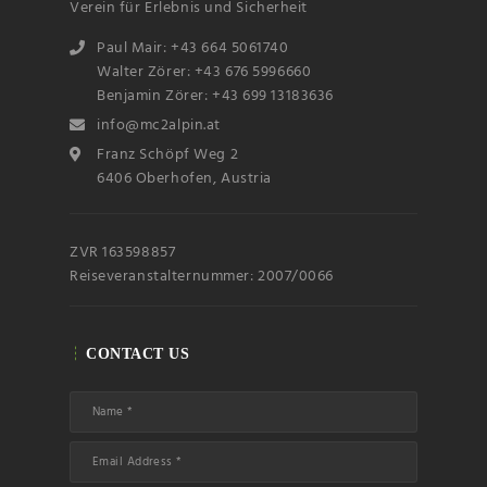
Verein für Erlebnis und Sicherheit
Paul Mair: +43 664 5061740
Walter Zörer: +43 676 5996660
Benjamin Zörer: +43 699 13183636
info@mc2alpin.at
Franz Schöpf Weg 2
Name
6406 Oberhofen, Austria
Email
ZVR 163598857
Reiseveranstalternummer: 2007/0066
Subscribin
g I
accept the privacy
rules of this site
CONTACT US