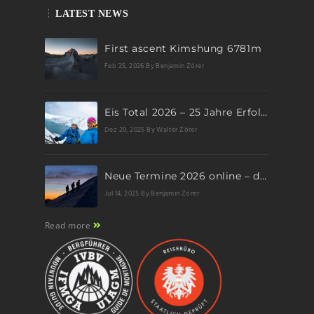
LATEST NEWS
First ascent Kimshung 6781m
Feb 25, 2026
By Benjamin Zörer
Eis Total 2026 – 25 Jahre Erfolgsgeschichte im steilen Eis
Dez 29, 2025
By Walter Zörer
Neue Termine 2026 online – dein nächstes Abenteuer wartet!
Jul 14, 2025
By Benjamin Zörer
Read more