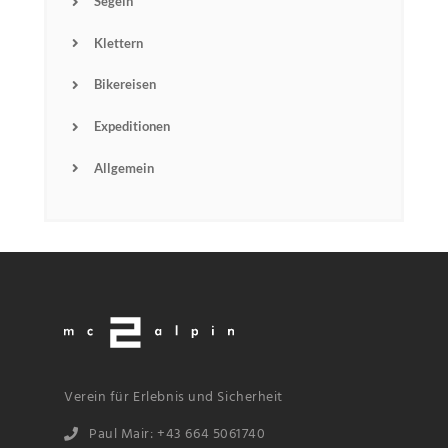
Segeln
Klettern
Bikereisen
Expeditionen
Allgemein
Name
Verein für Erlebnis und Sicherheit
Email
Paul Mair: +43 664 5061740