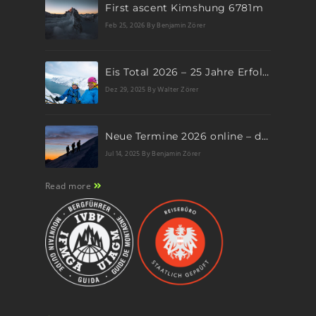
First ascent Kimshung 6781m
Feb 25, 2026
By Benjamin Zörer
Eis Total 2026 – 25 Jahre Erfolgsgeschichte im steilen Eis
Dez 29, 2025
By Walter Zörer
Neue Termine 2026 online – dein nächstes Abenteuer wartet!
Jul 14, 2025
By Benjamin Zörer
Read more