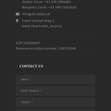
Walter Zörer: +43 676 5996660
Subscribin
g I
Benjamin Zörer: +43 699 13183636
accept the privacy
rules of this site
info@mc2alpin.at
Franz Schöpf Weg 2
6406 Oberhofen, Austria
ZVR 163598857
Reiseveranstalternummer: 2007/0066
CONTACT US