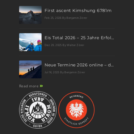
First ascent Kimshung 6781m
Feb 25, 2026
By Benjamin Zörer
Eis Total 2026 – 25 Jahre Erfolgsgeschichte im steilen Eis
Dez 29, 2025
By Walter Zörer
Neue Termine 2026 online – dein nächstes Abenteuer wartet!
Jul 14, 2025
By Benjamin Zörer
Read more