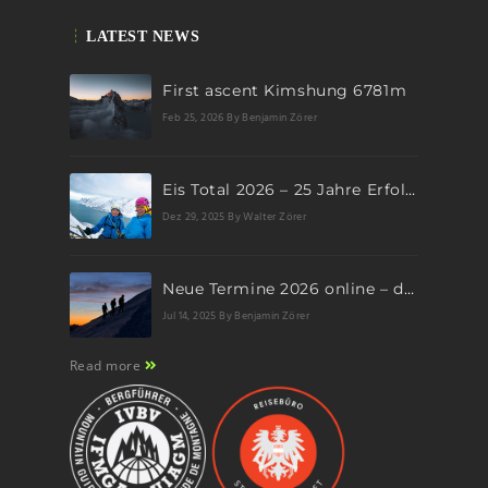
LATEST NEWS
First ascent Kimshung 6781m
Feb 25, 2026
By Benjamin Zörer
Eis Total 2026 – 25 Jahre Erfolgsgeschichte im steilen Eis
Dez 29, 2025
By Walter Zörer
Neue Termine 2026 online – dein nächstes Abenteuer wartet!
Jul 14, 2025
By Benjamin Zörer
Read more