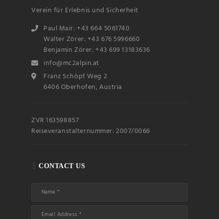
Verein für Erlebnis und Sicherheit
Paul Mair: +43 664 5061740
Subscribin
g I
accept the privacy
Walter Zörer: +43 676 5996660
rules of this site
Benjamin Zörer: +43 699 13183636
info@mc2alpin.at
Franz Schöpf Weg 2
6406 Oberhofen, Austria
ZVR 163598857
Reiseveranstalternummer: 2007/0066
CONTACT US