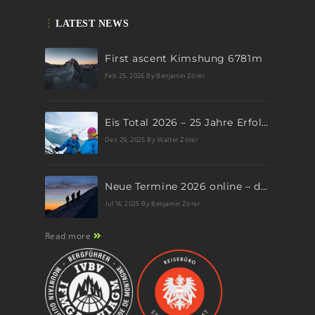
LATEST NEWS
First ascent Kimshung 6781m
Feb 25, 2026
By Benjamin Zörer
Eis Total 2026 – 25 Jahre Erfolgsgeschichte im steilen Eis
Dez 29, 2025
By Walter Zörer
Neue Termine 2026 online – dein nächstes Abenteuer wartet!
Jul 14, 2025
By Benjamin Zörer
Read more