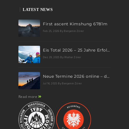
LATEST NEWS
First ascent Kimshung 6781m
Feb 25, 2026
By Benjamin Zörer
Eis Total 2026 – 25 Jahre Erfolgsgeschichte im steilen Eis
Dez 29, 2025
By Walter Zörer
Neue Termine 2026 online – dein nächstes Abenteuer wartet!
Jul 14, 2025
By Benjamin Zörer
Read more