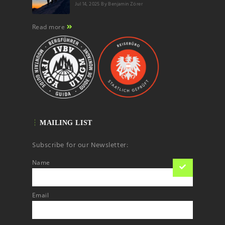
Jul 14, 2025
By Benjamin Zörer
Read more
MAILING LIST
Subscribe for our Newsletter:
Name
Email