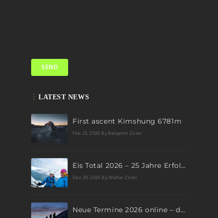
LATEST NEWS
First ascent Kimshung 6781m
Feb 25, 2026
By Benjamin Zörer
Eis Total 2026 – 25 Jahre Erfolgsgeschichte im steilen Eis
Dez 29, 2025
By Walter Zörer
Neue Termine 2026 online – dein nächstes Abenteuer wartet!