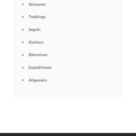
Skitouren
Trekkings
Segeln
Klettern
Bikereisen
Name
Expeditionen
Allgemein
Email
Subscribin
g I
accept the privacy
rules of this site