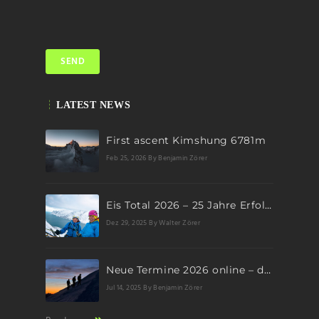
LATEST NEWS
First ascent Kimshung 6781m
Feb 25, 2026
By Benjamin Zörer
Eis Total 2026 – 25 Jahre Erfolgsgeschichte im steilen Eis
Dez 29, 2025
By Walter Zörer
Neue Termine 2026 online – dein nächstes Abenteuer wartet!
Jul 14, 2025
By Benjamin Zörer