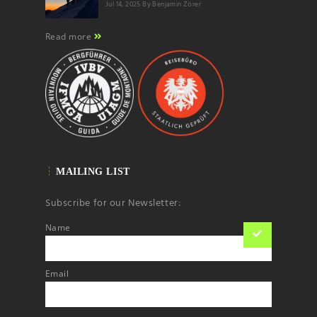
Jul 14, 2025
By Benjamin Zörer
Read more
MAILING LIST
Subscribe for our Newsletter:
Name
Email