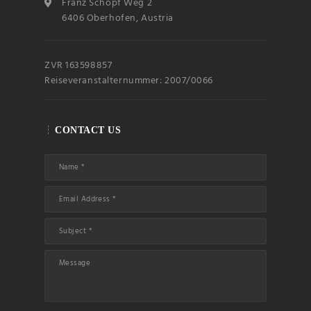
accept the privacy
Franz Schöpf Weg 2
rules of this site
6406 Oberhofen, Austria
ZVR 163598857
Reiseveranstalternummer: 2007/0066
CONTACT US