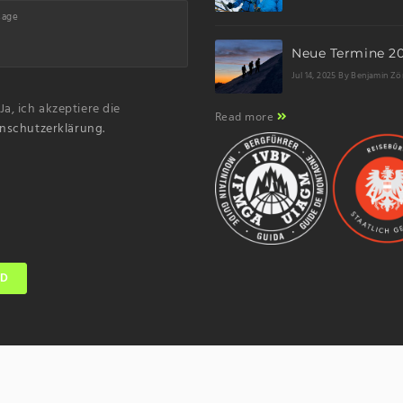
Jul 14, 2025
By Benjamin Zö
Ja, ich akzeptiere die
Read more
nschutzerklärung.