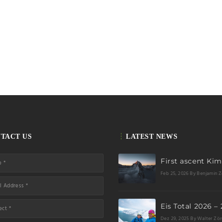
TACT US
LATEST NEWS
Feb 25, 2026
By Benjamin Z
Dez 29, 2025
By Walter Zör