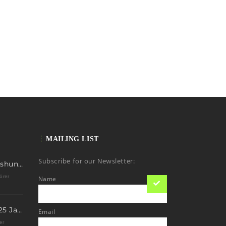
MAILING LIST
Subscribe for our Newsletter:
First ascent Kimshung 6781m
örer
Name
Eis Total 2026 – 25 Jahre Erfolgsgeschichte im steilen Eis
Email
er