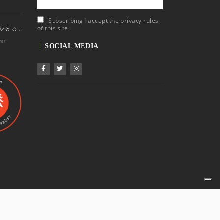
Subscribing I accept the privacy rules
of this site
Neue Termine 2026 online – dein nächstes Abenteuer wartet!
rer
SOCIAL MEDIA
AGB
Impressum
Datenschutz
Kontakt