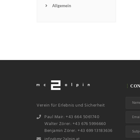
Allgemein
CON
Verein für Erlebnis und Sicherheit
Paul Mair: +43 664 5061740
Walter Zörer: +43 676 5996660
Benjamin Zörer: +43 699 13183636
info@mc2alpin.at