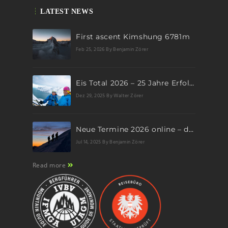
LATEST NEWS
First ascent Kimshung 6781m
Feb 25, 2026
By Benjamin Zörer
Eis Total 2026 – 25 Jahre Erfolgsgeschichte im steilen Eis
Dez 29, 2025
By Walter Zörer
Neue Termine 2026 online – dein nächstes Abenteuer wartet!
Jul 14, 2025
By Benjamin Zörer
Read more