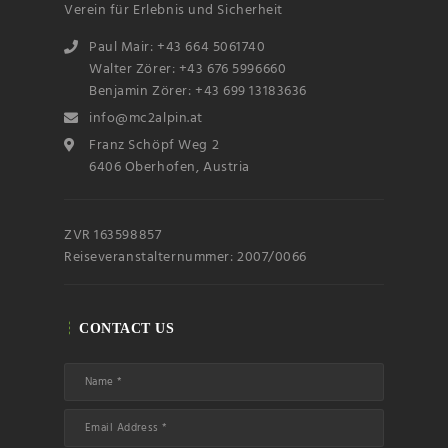
Verein für Erlebnis und Sicherheit
Paul Mair: +43 664 5061740
Walter Zörer: +43 676 5996660
Benjamin Zörer: +43 699 13183636
info@mc2alpin.at
Franz Schöpf Weg 2
Name
6406 Oberhofen, Austria
Email
ZVR 163598857
Reiseveranstalternummer: 2007/0066
Subscribin
g I
accept the privacy
rules of this site
CONTACT US