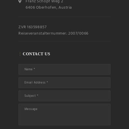
accept the privacy
Franz Schöpf Weg 2
rules of this site
6406 Oberhofen, Austria
ZVR 163598857
Reiseveranstalternummer: 2007/0066
CONTACT US