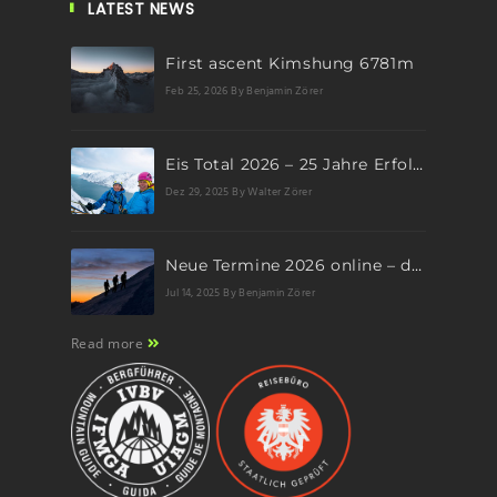
LATEST NEWS
First ascent Kimshung 6781m
Feb 25, 2026
By Benjamin Zörer
Eis Total 2026 – 25 Jahre Erfolgsgeschichte im steilen Eis
Dez 29, 2025
By Walter Zörer
Neue Termine 2026 online – dein nächstes Abenteuer wartet!
Jul 14, 2025
By Benjamin Zörer
Read more