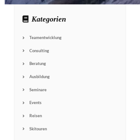
Kategorien
Teamentwicklung
Name
Consulting
Beratung
Email
Ausbildung
Subscribin
g I
accept the privacy
Seminare
rules of this site
Events
Reisen
Skitouren