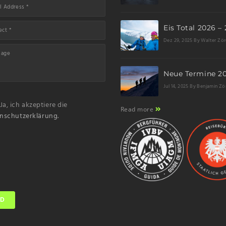
Dez 29, 2025
By Walter Zör
Jul 14, 2025
By Benjamin Zö
Name
Ja, ich akzeptiere die
Read more
nschutzerklärung.
Email
Subscribing I accept the privacy rules of this site