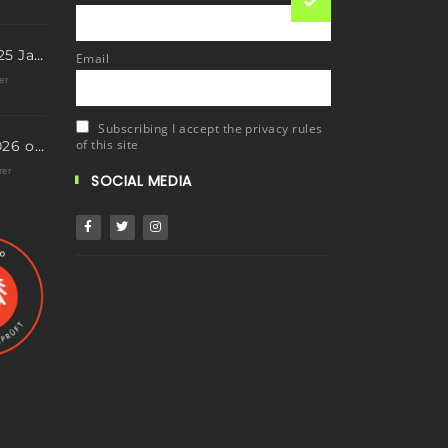
Eis Total 2026 – 25 Jahre Erfolgsgeschichte im steilen Eis
Email
er
Subscribing I accept the privacy rules
of this site
Neue Termine 2026 online – dein nächstes Abenteuer wartet!
rer
SOCIAL MEDIA