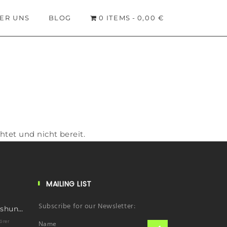
ER UNS
BLOG
0 ITEMS
0,00 €
htet und nicht bereit.
MAILING LIST
Subscribe for our Newsletter:
First ascent Kimshung 6781m
örer
Name