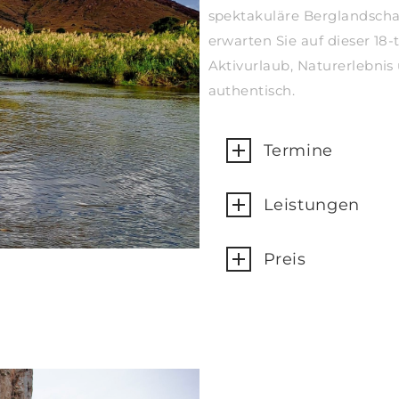
spektakuläre Berglandscha
erwarten Sie auf dieser 18
Aktivurlaub, Naturerlebnis
authentisch.
Termine
Leistungen
Preis