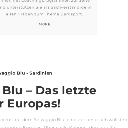
Ihnen mit Coachingprogrammen zur Seite
nd unterstützen Sie als Sachverständige in
allen Fragen zum Thema Bergsport.
MORE
ggio Blu - Sardinien
Blu – Das letzte
 Europas!
diniens auf dem Selvaggio Blu, eine der anspruchsvollsten
ngrouten Europas. Über steile Klippen, durch uralte