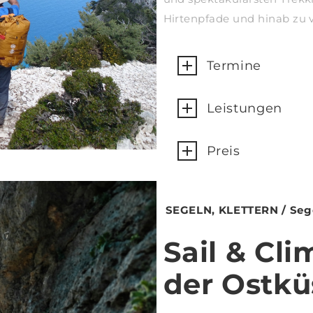
Hirtenpfade und hinab zu
Termine
Leistungen
Preis
SEGELN, KLETTERN / Sege
Sail & Cli
der Ostkü