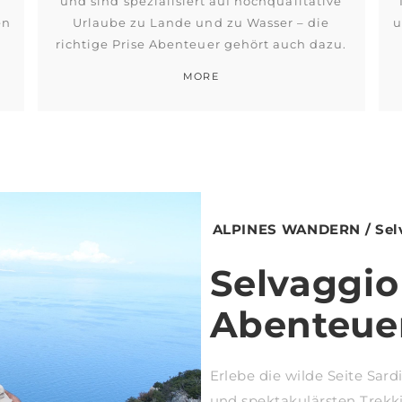
und sind spezialisiert auf hochqualitative
en
Urlaube zu Lande und zu Wasser – die
u
richtige Prise Abenteuer gehört auch dazu.
MORE
ALPINES WANDERN / Selva
Selvaggio 
Abenteuer
Erlebe die wilde Seite Sar
und spektakulärsten Trekki