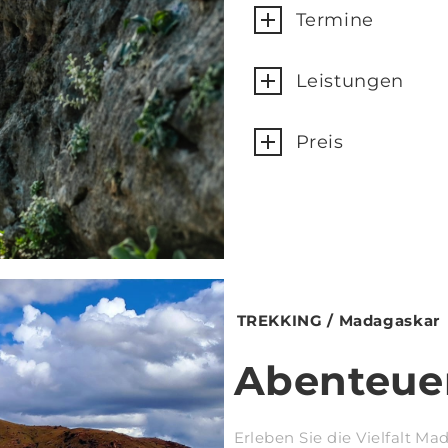
Termine
Leistungen
Name
Preis
Email
Subscribing I accept the privacy rules of this site
TREKKING / Madagaskar
Abenteue
Erleben Sie die Vielfalt M