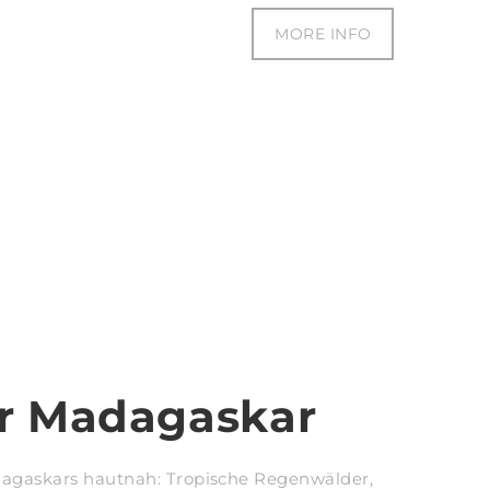
MORE INFO
r Madagaskar
adagaskars hautnah: Tropische Regenwälder,