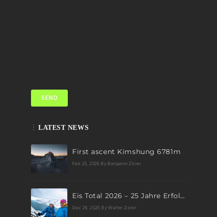
LATEST NEWS
First ascent Kimshung 6781m
Feb 25, 2026
By Benjamin Zörer
Eis Total 2026 – 25 Jahre Erfolgsgeschichte im steilen Eis
Dez 29, 2025
By Walter Zörer