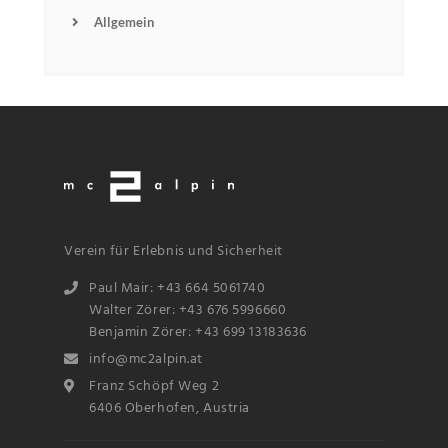
Allgemein
Verein für Erlebnis und Sicherheit
Paul Mair: +43 664 5061740
Walter Zörer: +43 676 5996660
Benjamin Zörer: +43 699 13183636
info@mc2alpin.at
Franz Schöpf Weg 2
6406 Oberhofen, Austria