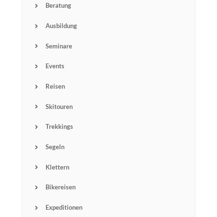
Beratung
Ausbildung
Seminare
Events
Reisen
Skitouren
Trekkings
Name
Segeln
Email
Klettern
Bikereisen
Subscribin
g I
accept the privacy
Expeditionen
rules of this site