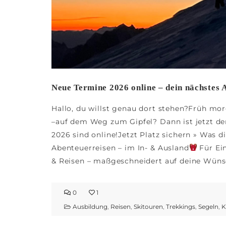
Neue Termine 2026 online – dein nächstes 
Hallo, du willst genau dort stehen?Früh mo
–auf dem Weg zum Gipfel? Dann ist jetzt de
2026 sind online!Jetzt Platz sichern » Was d
Abenteuerreisen – im In- & Ausland
Für Ein
& Reisen – maßgeschneidert auf deine Wün
0
1
Ausbildung
,
Reisen
,
Skitouren
,
Trekkings
,
Segeln
,
K