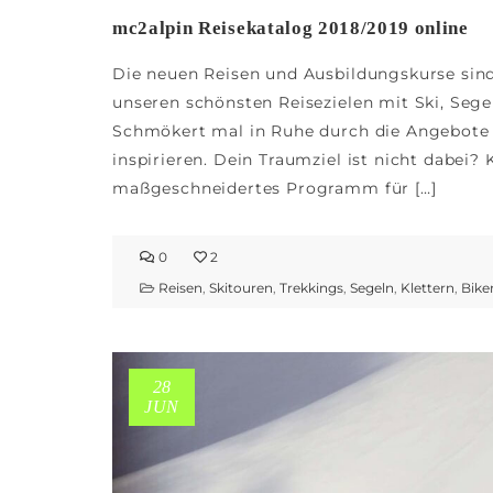
mc2alpin Reisekatalog 2018/2019 online
Die neuen Reisen und Ausbildungskurse sin
unseren schönsten Reisezielen mit Ski, Sege
Schmökert mal in Ruhe durch die Angebote 
inspirieren. Dein Traumziel ist nicht dabei? 
maßgeschneidertes Programm für […]
0
2
Reisen
,
Skitouren
,
Trekkings
,
Segeln
,
Klettern
,
Bike
28
JUN