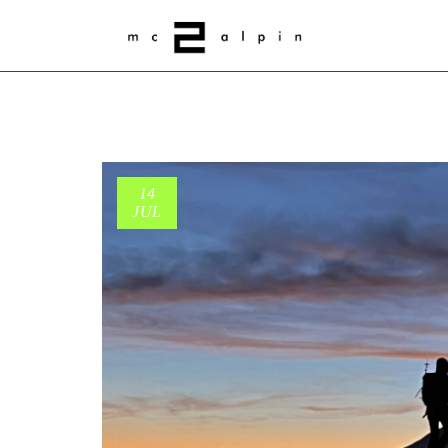
14
JUL