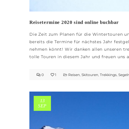
Reisetermine 2020 sind online buchbar
Die Zeit zum Planen für die Wintertouren 
bereits die Termine für nächstes Jahr festge
nehmen könnt! Wir danken allen unseren tre
tolle Touren in diesem Jahr und freuen uns
0
1
Reisen
,
Skitouren
,
Trekkings
,
Segel
13
SEP