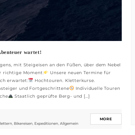
Abenteuer wartet!
rgens, mit Steigeisen an den Füßen, über dem Nebel
r richtige Moment:
Unsere neuen Termine für
ich erwartet:
Hochtouren. Kletterkurse.
steiger und Fortgeschrittene
Individuelle Touren
sche
Staatlich geprüfte Berg- und […]
MORE
lettern
,
Bikereisen
,
Expeditionen
,
Allgemein