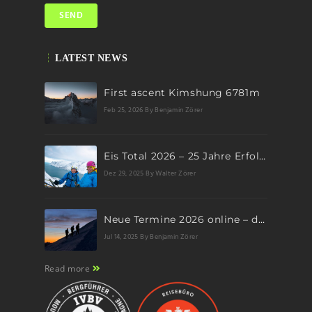
LATEST NEWS
First ascent Kimshung 6781m
Feb 25, 2026
By Benjamin Zörer
Eis Total 2026 – 25 Jahre Erfolgsgeschichte im steilen Eis
Dez 29, 2025
By Walter Zörer
Neue Termine 2026 online – dein nächstes Abenteuer wartet!
Jul 14, 2025
By Benjamin Zörer
Read more