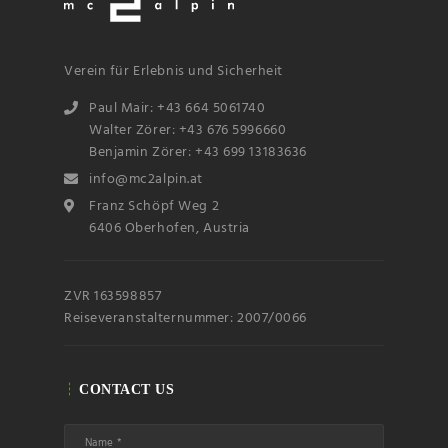
Verein für Erlebnis und Sicherheit
Paul Mair: +43 664 5061740
Walter Zörer: +43 676 5996660
Benjamin Zörer: +43 699 13183636
info@mc2alpin.at
Name
Franz Schöpf Weg 2
6406 Oberhofen, Austria
Email
ZVR 163598857
Subscribin
g I
Reiseveranstalternummer: 2007/0066
accept the privacy
rules of this site
CONTACT US