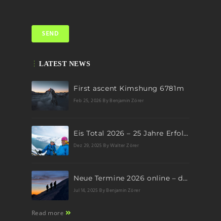
LATEST NEWS
First ascent Kimshung 6781m
Feb 25, 2026
By Benjamin Zörer
Eis Total 2026 – 25 Jahre Erfolgsgeschichte im steilen Eis
Dez 29, 2025
By Walter Zörer
Neue Termine 2026 online – dein nächstes Abenteuer wartet!
Jul 14, 2025
By Benjamin Zörer
Read more