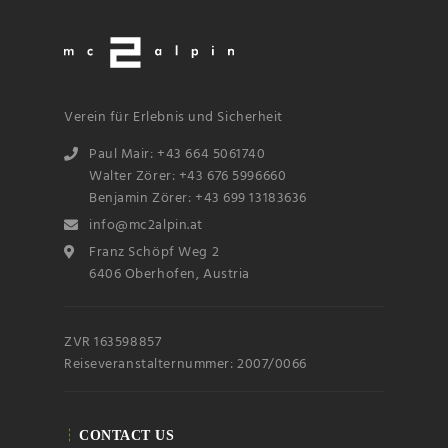
Email
Subscribin
g I
Verein für Erlebnis und Sicherheit
accept the privacy
rules of this site
Paul Mair: +43 664 5061740
Walter Zörer: +43 676 5996660
Benjamin Zörer: +43 699 13183636
info@mc2alpin.at
Franz Schöpf Weg 2
6406 Oberhofen, Austria
ZVR 163598857
Reiseveranstalternummer: 2007/0066
CONTACT US