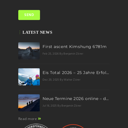
LATEST NEWS
First ascent Kimshung 6781m
Feb 25, 2026
By Benjamin Zörer
Eis Total 2026 – 25 Jahre Erfolgsgeschichte im steilen Eis
Dez 29, 2025
By Walter Zörer
Neue Termine 2026 online – dein nächstes Abenteuer wartet!
Jul 14, 2025
By Benjamin Zörer
Read more