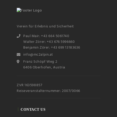
Verein für Erlebnis und Sicherheit
Paul Mair: +43 664 5061740
Walter Zörer: +43 676 5996660
Benjamin Zörer: +43 699 13183636
Name
info@mc2alpin.at
Franz Schöpf Weg 2
6406 Oberhofen, Austria
Email
ZVR 163598857
Subscribin
g I
accept the privacy
Reiseveranstalternummer: 2007/0066
rules of this site
CONTACT US