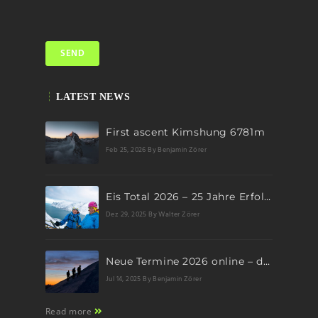
LATEST NEWS
First ascent Kimshung 6781m
Feb 25, 2026
By Benjamin Zörer
Eis Total 2026 – 25 Jahre Erfolgsgeschichte im steilen Eis
Dez 29, 2025
By Walter Zörer
Neue Termine 2026 online – dein nächstes Abenteuer wartet!
Jul 14, 2025
By Benjamin Zörer
Read more