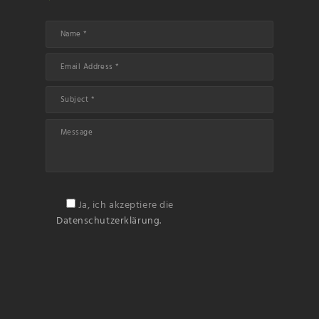
Name
Email
Ja, ich akzeptiere die
Datenschutzerklärung.
Subscribin
g I
accept the privacy
rules of this site