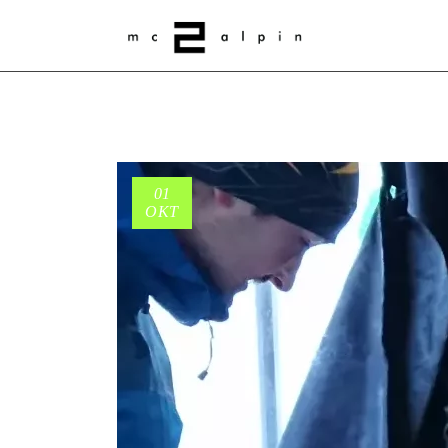
01
OKT