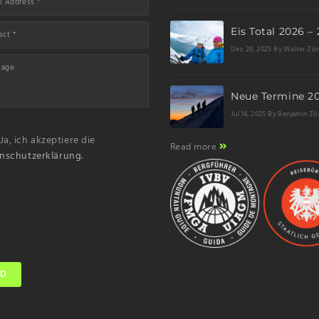
Dez 29, 2025
By Walter Zör
Jul 14, 2025
By Benjamin Zö
Ja, ich akzeptiere die
Read more
nschutzerklärung.