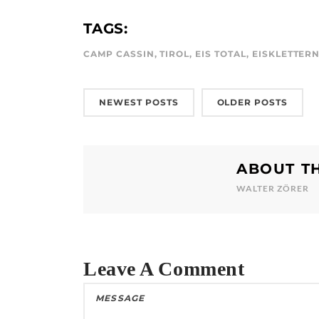
TAGS:
CAMP CASSIN
,
TIROL
,
EIS TOTAL
,
EISKLETTER
NEWEST POSTS
OLDER POSTS
ABOUT T
WALTER ZÖRER
Leave A Comment