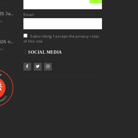
Eis Total 2026 – 25 Jahre Erfolgsgeschichte im steilen Eis
Email
er
Subscribing I accept the privacy rules
of this site
Neue Termine 2026 online – dein nächstes Abenteuer wartet!
rer
SOCIAL MEDIA