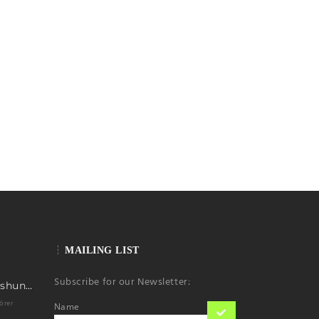
MAILING LIST
Subscribe for our Newsletter:
First ascent Kimshung 6781m
örer
Name