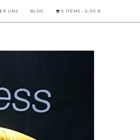
ER UNS
BLOG
0 ITEMS
0,00 €