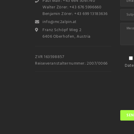
Paul Mair: +43 664 5061740
Walter Zörer: +43 676 5996660
Benjamin Zörer: +43 699 13183636
info@mc2alpin.at
Franz Schöpf Weg 2
6406 Oberhofen, Austria
ZVR 163598857
Reiseveranstalternummer: 2007/0066
Date