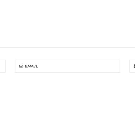
Name
Email
Subscribing I accept the privacy rules of this site