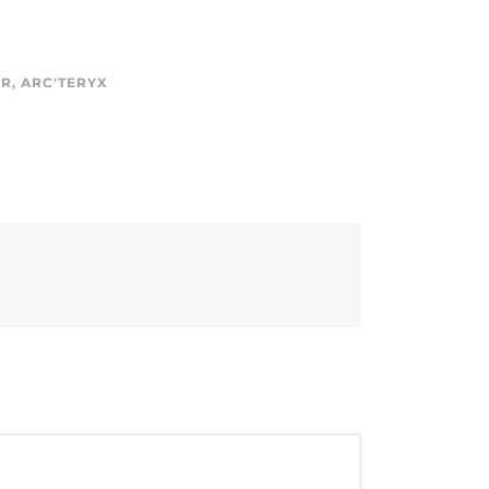
ER
,
ARC'TERYX