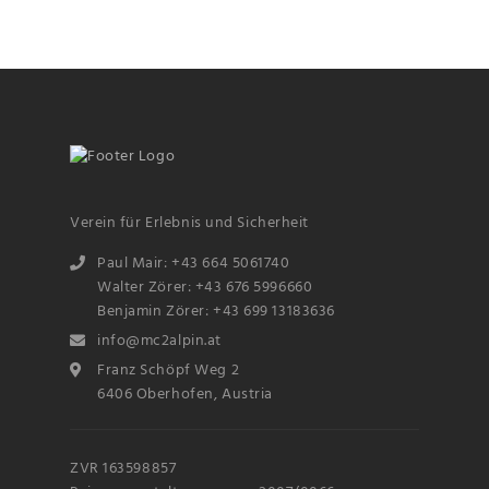
Verein für Erlebnis und Sicherheit
Paul Mair: +43 664 5061740
Walter Zörer: +43 676 5996660
Benjamin Zörer: +43 699 13183636
info@mc2alpin.at
Franz Schöpf Weg 2
6406 Oberhofen, Austria
ZVR 163598857