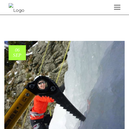
06
SEP