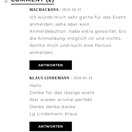
MACHACKOVA
/ 2019-10-15
Ich würde mich sehr gerne für das Event
anmelden, sehe aber kein
Anmeldebutton..habe extra gewartet, bis
die Anmeldung möglich ist und nichts.
Wollte mich und noch eine Person
anmelden.
ANTWORTEN
KLAUS LINDEMANN
/ 2020-01-19
Hallo
Danke für das lässige event
War wieder einmal perfekt
Danke danke danke
Lg Lindemann Klaus
ANTWORTEN