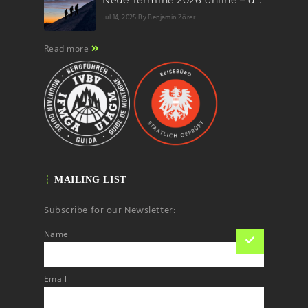
Neue Termine 2026 online – dein nächstes Abenteuer wartet!
Jul 14, 2025
By Benjamin Zörer
Read more
MAILING LIST
Subscribe for our Newsletter:
Name
Email