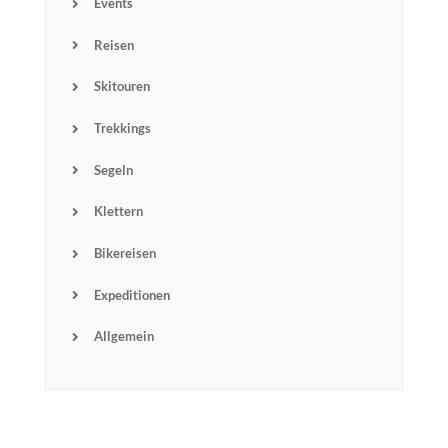
Events
Name
Reisen
Email
Skitouren
Trekkings
Subscribin
g I
accept the privacy
Segeln
rules of this site
Klettern
Bikereisen
Expeditionen
Allgemein