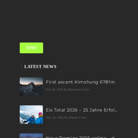
LATEST NEWS
First ascent Kimshung 6781m
Feb 25, 2026
By Benjamin Zörer
Eis Total 2026 – 25 Jahre Erfolgsgeschichte im steilen Eis
Dez 29, 2025
By Walter Zörer