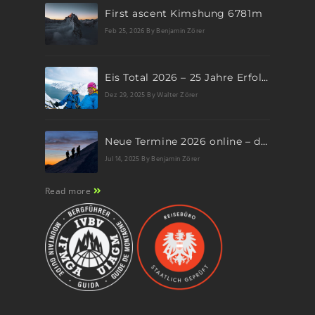
First ascent Kimshung 6781m
Feb 25, 2026
By Benjamin Zörer
Eis Total 2026 – 25 Jahre Erfolgsgeschichte im steilen Eis
Dez 29, 2025
By Walter Zörer
Neue Termine 2026 online – dein nächstes Abenteuer wartet!
Jul 14, 2025
By Benjamin Zörer
Read more