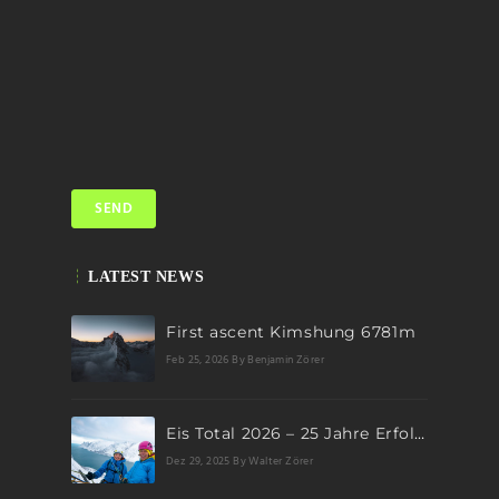
LATEST NEWS
First ascent Kimshung 6781m
Feb 25, 2026
By Benjamin Zörer
Eis Total 2026 – 25 Jahre Erfolgsgeschichte im steilen Eis
Dez 29, 2025
By Walter Zörer