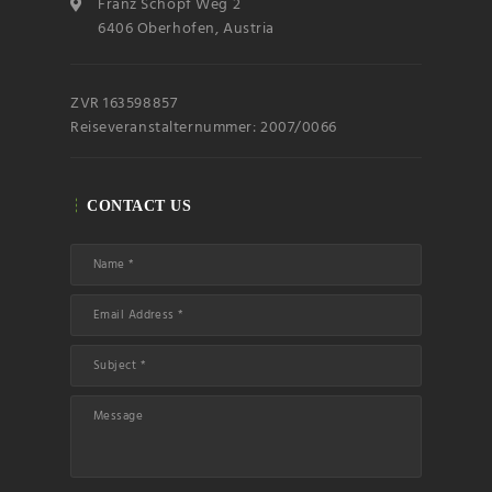
accept the privacy
Franz Schöpf Weg 2
rules of this site
6406 Oberhofen, Austria
ZVR 163598857
Reiseveranstalternummer: 2007/0066
CONTACT US